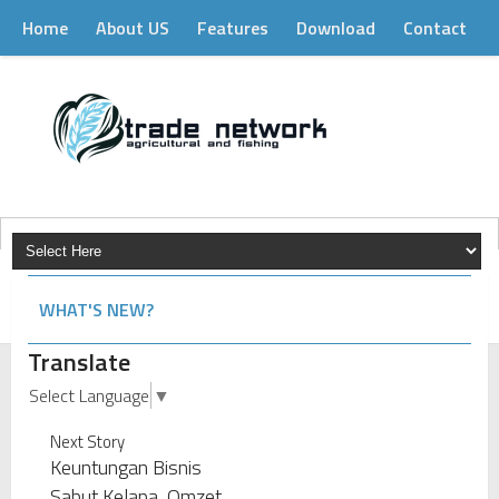
Home
About US
Features
Download
Contact
WHAT'S NEW?
Translate
PROSEDUR SERTIFIKASI HALAL
Select Language
▼
Next Story
Keuntungan Bisnis Sabut Kelapa, Omzet 10 Jt / Hari !!!
Keuntungan Bisnis
Sabut Kelapa, Omzet