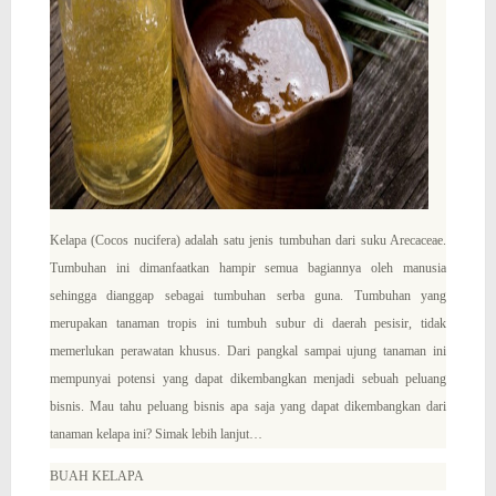
BELAJAR EKSPOR PADA VIETNAM 🇻🇳
CARA MUDAH MENJADI EKSPORTIR
APA ITU TDP ( TANDA DAFTAR PERUSAHAAN )
APA ITU SIUP
Kelapa
(
Cocos nucifera
)
adalah satu jenis tumbuhan dari suku Arecaceae.
Tumbuhan ini dimanfaatkan hampir semua bagiannya oleh manusia
sehingga dianggap sebagai tumbuhan serba guna. Tumbuhan yang
MENGENAL EKSPORIA
merupakan tanaman tropis ini tumbuh subur di daerah pesisir, tidak
memerlukan perawatan khusus. Dari pangkal sampai ujung tanaman ini
KELEBIHAN DAN KEKURANGAN TERNAK AYAM
mempunyai potensi yang dapat dikembangkan menjadi sebuah peluang
bisnis. Mau tahu peluang bisnis apa saja yang dapat dikembangkan dari
tanaman kelapa ini? Simak lebih lanjut…
POTONG BROILER POLA MANDIRI
BUAH KELAPA