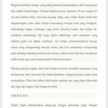
IKAN SIDAT ATAU OLING DALAM BAHASA JAWA
Bagian tumbuhan kelapa yang paling banyak dimanfaatkan oleh masyarakat
luas adalah buah kelapa. Ukuran buahnya besar, diameter 10 cm sampai 20
SEJARAH SINGKAT HIDROPONIK
cm atau bahkan lebih, berwarna kuning, hijau, atau coklat. Buah terdiri dari
bagian-bagian yaitu sabut kelapa (mesokarp) berupa serat yang berlignin,
melindungi bagian endokarp yang keras (disebut batok) dan kedap air,
Pengertian, Tujuan, Manfaat Kegiatan Ekspor dan Impor
endokarp melindungi biji yang hanya dilindungi oleh membran yang
melekat pada sisi dalam endokarp. Air kelapa (endospermium) berupa
Biodiesel - Energi Ramah Lingkungan yang Mengubah
cairan yang mengandung banyak enzim, dan fasa padatannya mengendap
pada dinding endokarp ketika buah menua, embrio kecil dan baru membesar
ketika buah siap untuk berkecambah (disebut kentos).
Dunia!
Masing-masing bagian dari buah kelapa ternyata memiliki kegunaan yang
mempunyai nilai ekonomi dan dapat dijadikan sebagai peluang usaha yang
menjanjikan. Mari kita bahas lebih lanjut manfaat apa yang dapat diperoleh
dari tiap-tiap bagian buah kelapa tersebut.
AIR KELAPA
Selain dapat dimanfaatkan langsung sebagai minuman segar dengan